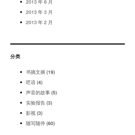
2013
年
6
月
2013
年
3
月
2013
年
2
月
分类
书摘文摘
(19)
呓语
(4)
声音的故事
(5)
实验报告
(3)
影视
(3)
随写随停
(60)