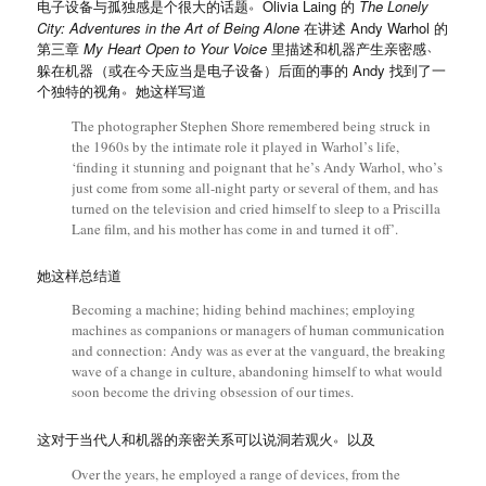
。
电子设备与孤独感是个很大的话题
Olivia Laing 的
The Lonely
City: Adventures in the Art of Being Alone
在讲述 Andy Warhol 的
、
第三章
My Heart Open to Your Voice
里描述和机器产生亲密感
躲在机器
（
或在今天应当是电子设备
）
后面的事的 Andy 找到了一
。
个独特的视角
她这样写道
The photographer Stephen Shore remembered being struck in
the 1960s by the intimate role it played in Warhol
’
s life,
‘
finding it stunning and poignant that he
’
s Andy Warhol, who
’
s
just come from some all-night party or several of them, and has
turned on the television and cried himself to sleep to a Priscilla
Lane film, and his mother has come in and turned it off
’
.
她这样总结道
Becoming a machine; hiding behind machines; employing
machines as companions or managers of human communication
and connection: Andy was as ever at the vanguard, the breaking
wave of a change in culture, abandoning himself to what would
soon become the driving obsession of our times.
。
这对于当代人和机器的亲密关系可以说洞若观火
以及
Over the years, he employed a range of devices, from the