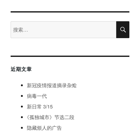
霍
尔
与
流
搜
搜
播
索
：
索
时
代
近期文章
新冠疫情报道摘录杂烩
病毒一代
新日常 3/15
《
孤独城市
》
节选二段
隐藏烦人的广告