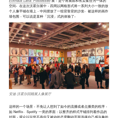
Eckhaus Latta: Possessed
展
是个将展陈和售卖集合为一体的
。
，
空间
在这次沃霍尔展中
四周以网格形式将一系列大小一致的放
，
。
个人像平铺在墙上
中间摆放了一组背靠背的沙发
被这样的画作
，
。
墙包围
可以说是某种
「
沉浸
」
式的体验了
安迪
·
沃霍尔回顾展人像展厅
，
，
这样的一个场景
不免让人想到了如今的流播或者点播类的程序
、
如 Netflix
Spotify 一类的界面
：
以整齐的样式平铺排列着作品的
，
封面
观众以玩世不恭但又被动的态度翻动页面选择自己感兴趣的