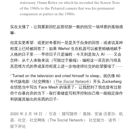
stationary 16mm Bolex on which he recorded the Screen Tests
of the 1960s to the Polaroid camera that was his permanent
companion at parties in the 1980s.
，
实在太懂了
让我重新回忆起那切肤一般的拍完一场球赛的孤独感
。
嘛
、
，
但其实更希望
或更好奇看到一层是关于自身的回答
或者说某种
程度上已经被回答了
：
如果 Warhol 生在机器可以被更精确地赋予
，
人格的日子里
——
早些日子只是编程
今天则是加入 AI
——
又会
。
，
怎样
从个人体验来说
（
可能过于极端
）
编程这一语言的习得及
其思维方式的养成某些程度上进一步地使得社交的欲望萎缩了
——
「
Turned on the television and cried himself to sleep
」
就仿佛 60
年代版电影
《
社交网络
》
（
The Social Network
）
开头 Zuckerberg
。
在愤怒当中写出 Face Mesh 的场景了
让我想到了我也曾有过那
，
些个自暴自弃的当下
敲打着键盘写程序控制自己唯一能稳定操作
。
和驯服其输出的东西的日子
、
、
发
格
分
标
2020 年 2 月 18 日
引语
随写随停
孤独
安迪
·
沃霍尔
机
、
、
、
、
布
式
类
签
于
器
社交
社交网络
（
The Social Network
）
社交能力
读书
于
Behind
留下评论
Machin