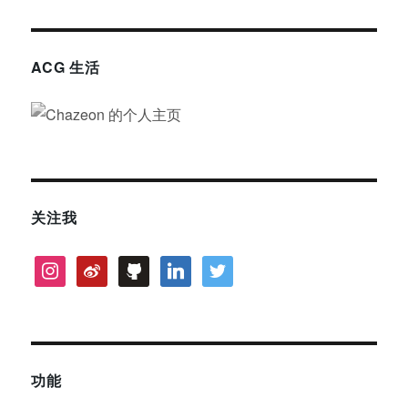
ACG 生活
关注我
instagram
weibo
github
linkedin
twitter
功能