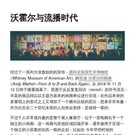
沃霍尔与流播时代
，
经过了一系列大张旗鼓的的宣传
惠特尼美国艺术博物馆
（
Whitney Museum of American Art
）
的
安迪
·
沃霍尔回顾展
（
Andy Warhol—From A to B and Back Again
）
从 2018 年 11 月
。
，
12 日终于隆重揭幕了
受惠于反反复复回访
（
revisit
）
的符号语言
，
丰富的展品得以以主题为基本的画廊单位进行呈现
在作品本身的
，
，
多重唱上的形式之上又增加了一个横向比较的层次
想来非常有趣
，
。
作为出生在二十世纪末尾的人自然会觉得
是值得一看的
，
不过个人非常感兴趣的是整个展人像展厅
位于一层电梯右手一个
。
，
独立的小画廊
这一画廊与其他区域区隔开来
通常被用于呈现一
，
个独立的小容量的别具一格的企划
比如在 今年早些时候的
，