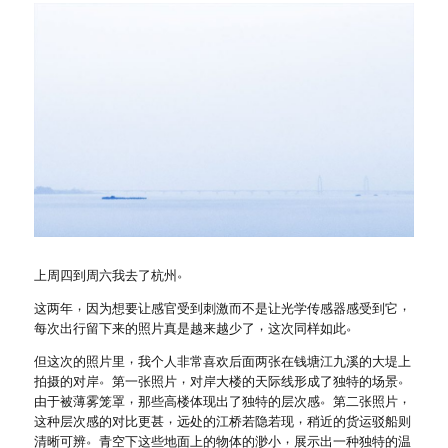
。
上周四到周六我去了杭州
，
，
这两年
因为想要让感官受到刺激而不是让光学传感器感受到它
，
。
每次出行留下来的照片真是越来越少了
这次同样如此
，
但这次的照片里
我个人非常喜欢后面两张在钱塘江九溪的大堤上
。
，
。
拍摄的对岸
第一张照片
对岸大楼的天际线形成了独特的场景
，
。
，
由于被薄雾笼罩
那些高楼体现出了独特的层次感
第二张照片
，
，
这种层次感的对比更甚
远处的江桥若隐若现
稍近的货运驳船则
。
，
清晰可辨
青空下这些地面上的物体的渺小
展示出一种独特的温