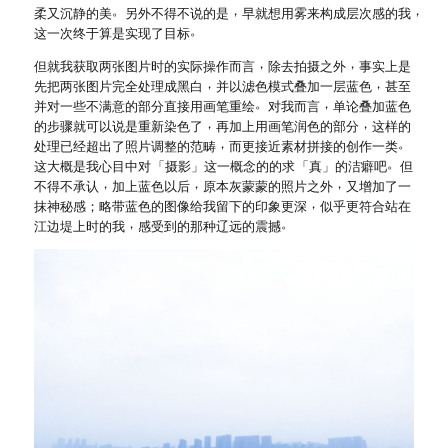
。
，
，
柔又沉静的美
另外不得不说的是
早就想用雾来构成层次感的我
。
这一次终于算是实现了目标
，
，
但就我获取两张图片时的实际操作而言
除去拍摄之外
事实上是
，
，
先把两张图片完全处理成黑白
并以滤色模式叠加一层蓝色
甚至
。
，
并对一些不满意的部分直接用画笔重绘
对我而言
单论叠加蓝色
，
，
的步骤就可以说是重新染色了
再加上用画笔润色的部分
这样的
，
。
处理已经超出了照片调整的范畴
而更接近素材拼接的创作一类
。
这大概是我心目中对
「
摄影
」
这一概念的的求
「
真
」
的洁癖吧
但
，
，
，
不得不承认
加上蓝色以后
原本灰蒙蒙的照片之外
又增加了一
，
抹神秘感
；
略带蓝色的图像给我留下的印象更深
似乎更符合站在
，
。
江边堤上时的我
感受到的那种辽远的震撼