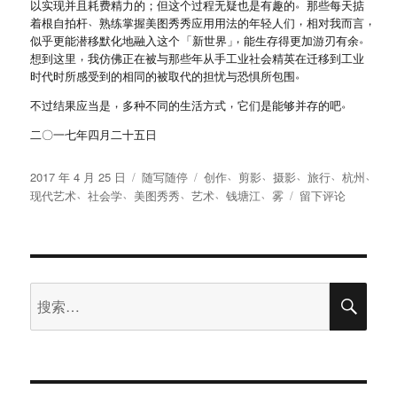
。
以实现并且耗费精力的
；
但这个过程无疑也是有趣的
那些每天掂
、
，
，
着根自拍杆
熟练掌握美图秀秀应用用法的年轻人们
相对我而言
，
。
似乎更能潜移默化地融入这个
「
新世界
」
能生存得更加游刃有余
，
想到这里
我仿佛正在被与那些年从手工业社会精英在迁移到工业
。
时代时所感受到的相同的被取代的担忧与恐惧所包围
，
，
。
不过结果应当是
多种不同的生活方式
它们是能够并存的吧
二〇一七年四月二十五日
、
、
、
、
、
发
分
标
2017 年 4 月 25 日
随写随停
创作
剪影
摄影
旅行
杭州
、
、
、
、
、
布
类
签
于
现代艺术
社会学
美图秀秀
艺术
钱塘江
雾
留下评论
于
雾
中
的
层
次
搜
搜
索
：
索