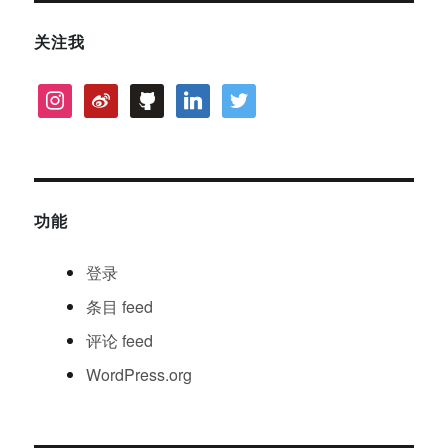
关注我
instagram
weibo
github
linkedin
twitter
功能
登录
条目
feed
评论
feed
WordPress.org