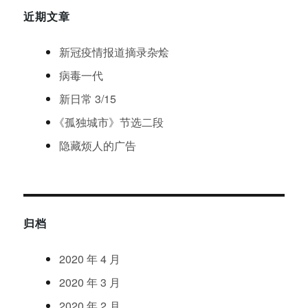
近期文章
新冠疫情报道摘录杂烩
病毒一代
新日常 3/15
《
孤独城市
》
节选二段
隐藏烦人的广告
归档
2020
年
4
月
2020
年
3
月
2020
年
2
月