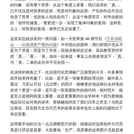
、
。
，
，
的印象
还有整个世界
从这个角度上来看
我们追求的
「
真
」
，
。
已不仅仅是对世界的还原
而是对印象的还原
产生的作品不仅仅
，
。
，
包含了世界
也把各人包括在内了
从这个角度而言
对毕业航拍
，
，
。
的
「
创作性修复
」
要更进一步
实现了集体印象的复现
这种意
，
，
。
义上
对世界的复现
便早已无足轻重了
，
这其实也就涉及到一类问题
如一天世界第 46 期节目
《
王菲演唱
会
——
比跑调更严重的问题
》
中所指出的那样
：
我们听唱片也从不
，
。
是为了求真
而是为了求美
；
现场演奏则反过来
虽说教育里经常
、
、
，
，
把
「
真
」
「
善
」
「
美
」
放在一起来提
事实上在很多情况下
「
真
」
。
与
「
美
」
二者的走向并不完全统一
，
，
在这样的视角之下
在后现代化思潮被广泛接受的今天
许多事情
。
，
，
就开始变得有趣了
比如
是不是一张被美图处理过的
被许多人
、
，
看过
乃至认可过
（
点过赞
）
的照片
能够更好地反映社会对美的
，
，
，
追求
？
更进一步讲
是不是一部美图软件的源代码
相对照片
能
，
是至少是相同程度上重要
或是更重要的社会学样本
？
因为更精炼
、
地反应社会对美的诉求
更精确地对应了我们日常之所见
？
当然反
，
过来说
其实西方近当代艺术的发展史基本也对上面的问题给出了
。
肯定答案
，
还用着手动的方法一点点调整照片的我
很难说对这类创作方式究
。
竟是讨厌还是喜爱
大批量地
「
生产
」
高质量的这类图片无疑是难