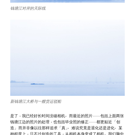
钱塘江对岸的天际线
新钱塘江大桥与一艘货运驳船
，
。
是了
我已经好长时间没碰相机
而最近的照片
——
包括上面两张
，
钱塘江边的照片的处理
也包括毕业照的修正
——
都更贴近
「
创
。
。
造
」
而并非像以往那样追求
「
真
」
难说究竟是退化还是进化
某
，
，
、
种程度上
只不过创造的工具
从相机本身变成了相机
我们脑中